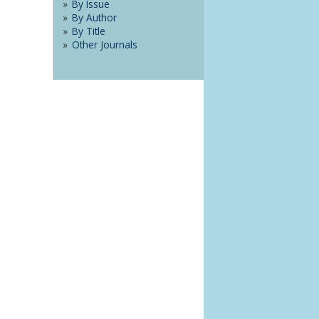
By Issue
By Author
By Title
Other Journals