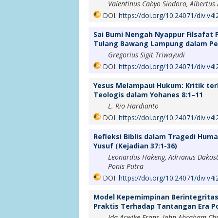
Valentinus Cahyo Sindoro, Albertu
DOI:
https://doi.org/10.24071/div.v4
Sai Bumi Nengah Nyappur Filsafat 
Tulang Bawang Lampung dalam Per
Gregorius Sigit Triwayudi
DOI:
https://doi.org/10.24071/div.v4
Yesus Melampaui Hukum: Kritik t
Teologis dalam Yohanes 8:1–11
L. Rio Hardianto
DOI:
https://doi.org/10.24071/div.v4
Refleksi Biblis dalam Tragedi Huma
Yusuf (Kejadian 37:1-36)
Leonardus Hakeng, Adrianus Dakost
Ponis Putra
DOI:
https://doi.org/10.24071/div.v4
Model Kepemimpinan Berintegritas 
Praktis Terhadap Tantangan Era 
Ida Arwike Frans, John Abraham Chr