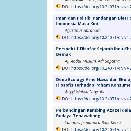
DOI:
https://doi.org/10.24071/div.v4
Iman dan Politik: Pandangan Dietri
Indonesia Masa Kini
Agustinus Abraham
DOI:
https://doi.org/10.24071/div.v4
Perspektif Filsafat Sejarah Ibnu K
Demak
Aji Abdul Muslim, Adi Saputra
DOI:
https://doi.org/10.24071/div.v4
Deep Ecology Arne Næss dan Ekologi
Filosofis terhadap Paham Konsume
Anggi Wahyu Nugroho
DOI:
https://doi.org/10.24071/div.v4
Perbandingan Kambing Azazel dala
Budaya Tenawahang
Yohanes Jemiandro Bala Kelen
DOI:
https://doi.org/10.24071/div.v4