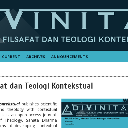
CURRENT
ARCHIVES
ANNOUNCEMENTS
fat dan Teologi Kontekstual
Kontekstual
publishes scientific
and theology with contextual
 It is an open access journal,
of Theology, Sanata Dharma
ims at developing contextual