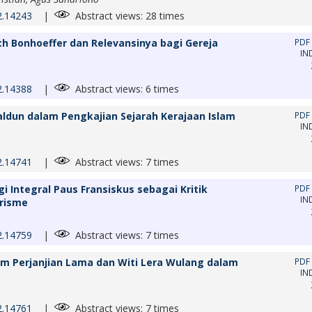
i2.14243
|
Abstract views: 28 times
ch Bonhoeffer dan Relevansinya bagi Gereja
PDF
IN
i2.14388
|
Abstract views: 6 times
haldun dalam Pengkajian Sejarah Kerajaan Islam
PDF
IN
i2.14741
|
Abstract views: 7 times
 Integral Paus Fransiskus sebagai Kritik
PDF
IN
risme
i2.14759
|
Abstract views: 7 times
m Perjanjian Lama dan Witi Lera Wulang dalam
PDF
IN
i2.14761
|
Abstract views: 7 times