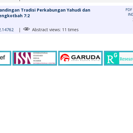
bandingan Tradisi Perkabungan Yahudi dan
PDF
IN
engkotbah 7:2
i2.14762
|
Abstract views: 11 times