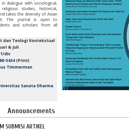
 in dialogue with sociological,
religious studies, historical,
nd takes the diversity of Asian
ext. The journal is open to
dents and scholars from all
fat dan Teologi Kontekstual
ari & Juli
71/div
88-5434
(Print)
anus Timmerman
Universitas Sanata Dharma
Announcements
M SUBMISI ARTIKEL